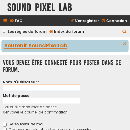
Sound Pixel Lab
FAQ
S’enregistrer
Connexion
R
Les règles du forum
Index du forum
e
Soutenir SoundPixelLab
c
h
Vous devez être connecté pour poster dans ce
e
forum.
r
c
Nom d’utilisateur :
h
e
Mot de passe :
r
J’ai oublié mon mot de passe
Renvoyer le courriel de confirmation
Se souvenir de moi
Cacher mon statut en ligne pour cette session