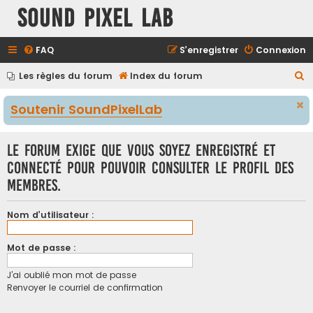
Sound Pixel Lab
FAQ
S’enregistrer
Connexion
R
Les règles du forum
Index du forum
e
Soutenir SoundPixelLab
c
h
Le forum exige que vous soyez enregistré et
e
connecté pour pouvoir consulter le profil des
r
membres.
c
h
Nom d’utilisateur :
e
r
Mot de passe :
J’ai oublié mon mot de passe
Renvoyer le courriel de confirmation