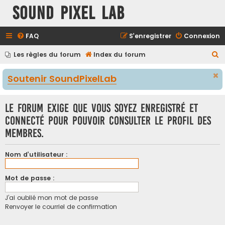
Sound Pixel Lab
FAQ
S’enregistrer
Connexion
R
Les règles du forum
Index du forum
e
Soutenir SoundPixelLab
c
h
Le forum exige que vous soyez enregistré et
e
connecté pour pouvoir consulter le profil des
r
membres.
c
h
Nom d’utilisateur :
e
r
Mot de passe :
J’ai oublié mon mot de passe
Renvoyer le courriel de confirmation