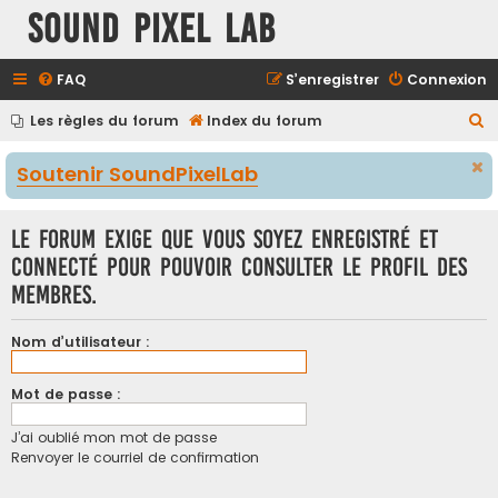
Sound Pixel Lab
FAQ
S’enregistrer
Connexion
R
Les règles du forum
Index du forum
e
Soutenir SoundPixelLab
c
h
Le forum exige que vous soyez enregistré et
e
connecté pour pouvoir consulter le profil des
r
membres.
c
h
Nom d’utilisateur :
e
r
Mot de passe :
J’ai oublié mon mot de passe
Renvoyer le courriel de confirmation