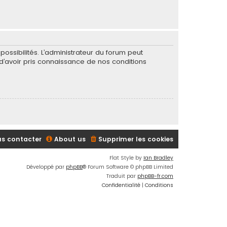
ssibilités. L’administrateur du forum peut
’avoir pris connaissance de nos conditions
s contacter
About us
Supprimer les cookies
Flat Style by
Ian Bradley
Développé par
phpBB
® Forum Software © phpBB Limited
Traduit par
phpBB-fr.com
Confidentialité
|
Conditions