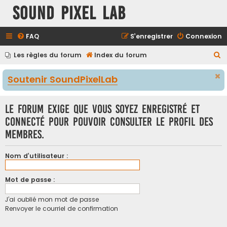
Sound Pixel Lab
FAQ
S’enregistrer
Connexion
R
Les règles du forum
Index du forum
e
Soutenir SoundPixelLab
c
h
Le forum exige que vous soyez enregistré et
e
connecté pour pouvoir consulter le profil des
r
membres.
c
h
Nom d’utilisateur :
e
r
Mot de passe :
J’ai oublié mon mot de passe
Renvoyer le courriel de confirmation