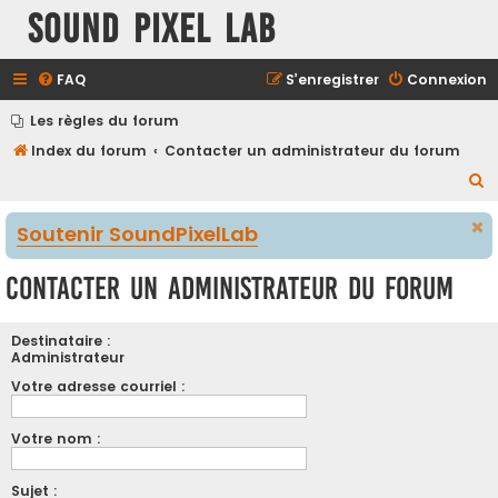
Sound Pixel Lab
FAQ
S’enregistrer
Connexion
Les règles du forum
Index du forum
Contacter un administrateur du forum
R
e
Soutenir SoundPixelLab
c
h
Contacter un administrateur du forum
e
r
Destinataire :
c
Administrateur
h
Votre adresse courriel :
e
Votre nom :
r
Sujet :