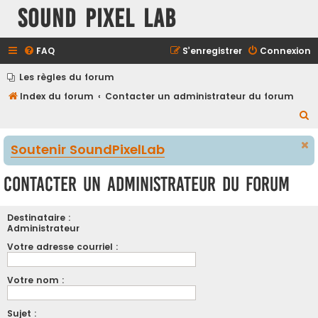
Sound Pixel Lab
FAQ
S’enregistrer
Connexion
Les règles du forum
Index du forum
Contacter un administrateur du forum
R
e
Soutenir SoundPixelLab
c
h
Contacter un administrateur du forum
e
r
Destinataire :
c
Administrateur
h
Votre adresse courriel :
e
Votre nom :
r
Sujet :