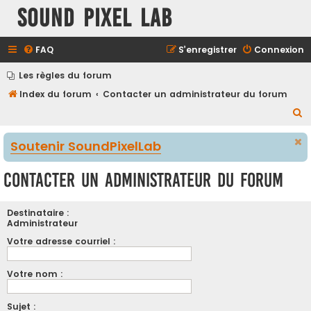
Sound Pixel Lab
FAQ
S’enregistrer
Connexion
Les règles du forum
Index du forum
Contacter un administrateur du forum
R
e
Soutenir SoundPixelLab
c
h
Contacter un administrateur du forum
e
r
Destinataire :
c
Administrateur
h
Votre adresse courriel :
e
Votre nom :
r
Sujet :