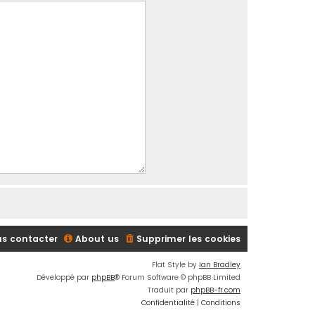
s contacter
About us
Supprimer les cookies
Flat Style by
Ian Bradley
Développé par
phpBB
® Forum Software © phpBB Limited
Traduit par
phpBB-fr.com
Confidentialité
|
Conditions