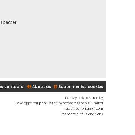
especter.
s contacter
About us
Supprimer les cookies
Flat Style by
Ian Bradley
Développé par
phpBB
® Forum Software © phpBB Limited
Traduit par
phpBB-fr.com
Confidentialité
|
Conditions