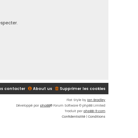
especter.
s contacter
About us
Supprimer les cookies
Flat Style by
Ian Bradley
Développé par
phpBB
® Forum Software © phpBB Limited
Traduit par
phpBB-fr.com
Confidentialité
|
Conditions