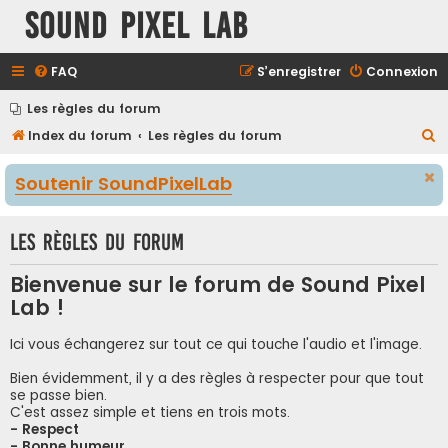
Sound Pixel Lab
FAQ
S’enregistrer
Connexion
Les règles du forum
R
Index du forum
Les règles du forum
e
Soutenir SoundPixelLab
c
h
Les règles du forum
e
r
Bienvenue sur le forum de Sound Pixel
c
Lab !
h
e
Ici vous échangerez sur tout ce qui touche l'audio et l'image.
r
Bien évidemment, il y a des règles à respecter pour que tout
se passe bien.
C'est assez simple et tiens en trois mots.
- Respect
- Bonne humeur