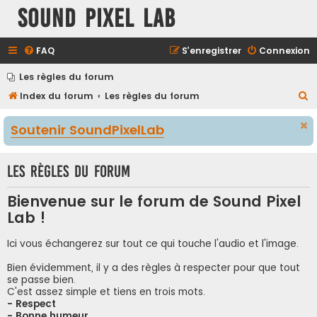
Sound Pixel Lab
FAQ
S’enregistrer
Connexion
Les règles du forum
R
Index du forum
Les règles du forum
e
Soutenir SoundPixelLab
c
h
Les règles du forum
e
r
Bienvenue sur le forum de Sound Pixel
c
Lab !
h
e
Ici vous échangerez sur tout ce qui touche l'audio et l'image.
r
Bien évidemment, il y a des règles à respecter pour que tout
se passe bien.
C'est assez simple et tiens en trois mots.
- Respect
- Bonne humeur