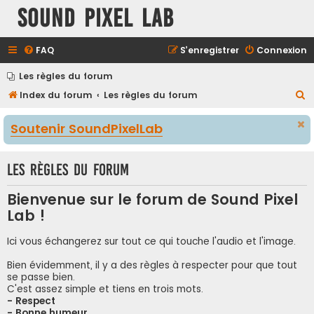
Sound Pixel Lab
FAQ
S’enregistrer
Connexion
Les règles du forum
R
Index du forum
Les règles du forum
e
Soutenir SoundPixelLab
c
h
Les règles du forum
e
r
Bienvenue sur le forum de Sound Pixel
c
Lab !
h
e
Ici vous échangerez sur tout ce qui touche l'audio et l'image.
r
Bien évidemment, il y a des règles à respecter pour que tout
se passe bien.
C'est assez simple et tiens en trois mots.
- Respect
- Bonne humeur