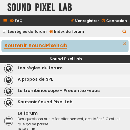
Sound Pixel Lab
FAQ
S’enregistrer
Connexion
R
Les règles du forum
Index du forum
e
Soutenir SoundPixelLab
c
h
Sound Pixel Lab
e
Les règles du forum
r
c
A propos de SPL
h
Le trombinoscope - Présentez-vous
e
r
Soutenir Sound Pixel Lab
Le forum
Des questions sur le fonctionnement, des idées? C'est ici
que ça se passe.
Sujets :
18