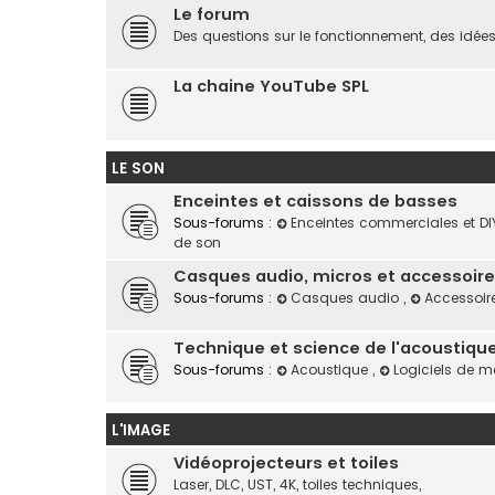
Le forum
Des questions sur le fonctionnement, des idées
La chaine YouTube SPL
LE SON
Enceintes et caissons de basses
Sous-forums :
Enceintes commerciales et D
de son
Casques audio, micros et accessoire
Sous-forums :
Casques audio
,
Accessoire
Technique et science de l'acoustique,
Sous-forums :
Acoustique
,
Logiciels de m
L'IMAGE
Vidéoprojecteurs et toiles
Laser, DLC, UST, 4K, toiles techniques,