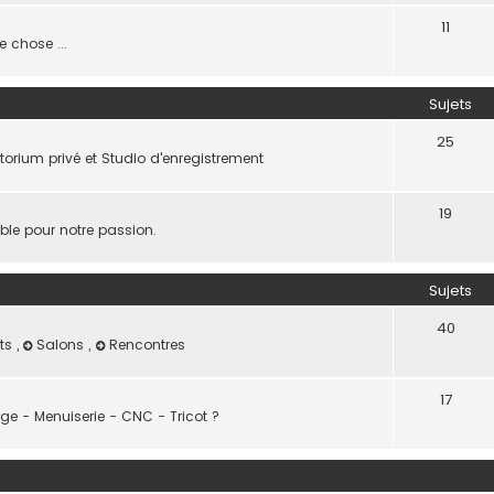
11
 chose ...
Sujets
25
torium privé et Studio d'enregistrement
19
able pour notre passion.
Sujets
40
ts
,
Salons
,
Rencontres
17
e - Menuiserie - CNC - Tricot ?