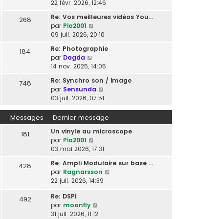
e
o
22 févr. 2026, 12:46
e
e
s
i
r
r
Re: Vos meilleures vidéos You…
s
268
r
n
m
V
par
Pio2001
a
l
i
e
o
09 juil. 2026, 20:10
g
e
e
s
i
e
d
r
Re: Photographie
184
s
r
e
V
m
par
Dagda
a
l
r
o
e
14 nov. 2025, 14:05
g
e
n
i
s
e
d
Re: Synchro son / image
i
748
r
s
e
V
par
Sensunda
e
l
a
r
o
03 juil. 2026, 07:51
r
e
g
n
i
m
d
e
i
r
e
Messages
Dernier message
e
e
l
s
r
r
Un vinyle au microscope
e
181
s
n
m
V
par
Pio2001
d
a
i
e
o
03 mai 2026, 17:31
e
g
e
s
i
r
e
r
Re: Ampli Modulaire sur base …
428
s
r
n
m
V
par
Ragnarsson
a
l
i
e
o
22 juil. 2026, 14:39
g
e
e
s
i
e
d
r
Re: DSPi
s
r
492
e
m
V
par
moonfly
a
l
r
e
o
31 juil. 2026, 11:12
g
e
n