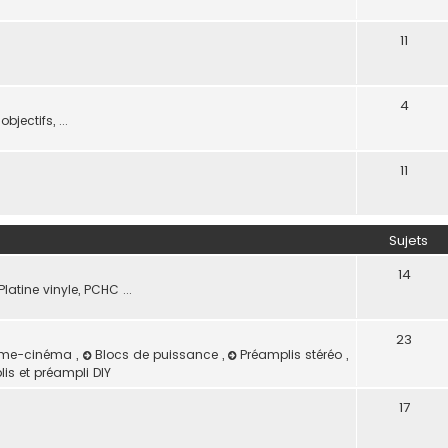
11
4
jectifs, ...
11
Sujets
14
latine vinyle, PCHC ...
23
Home-cinéma
,
Blocs de puissance
,
Préamplis stéréo
,
is et préampli DIY
17