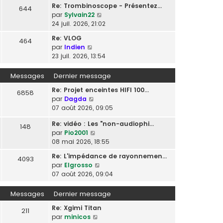
Re: Trombinoscope - Présentez…
644
V
par
Sylvain22
o
24 juil. 2026, 21:02
i
Re: VLOG
464
r
V
par
Indien
l
o
23 juil. 2026, 13:54
e
i
d
r
Messages
Dernier message
e
l
r
Re: Projet enceintes HIFI 100…
e
6858
n
V
par
Dagda
d
i
o
07 août 2026, 09:05
e
e
i
r
r
Re: vidéo : Les "non-audiophi…
r
148
n
m
V
par
Pio2001
l
i
e
o
08 mai 2026, 18:55
e
e
s
i
d
r
Re: L'impédance de rayonnemen…
s
4093
r
e
m
V
par
Elgrosso
a
l
r
e
o
07 août 2026, 09:04
g
e
n
s
i
e
d
i
s
r
Messages
Dernier message
e
e
a
l
r
r
Re: Xgimi Titan
g
e
211
n
m
V
par
minicos
e
d
i