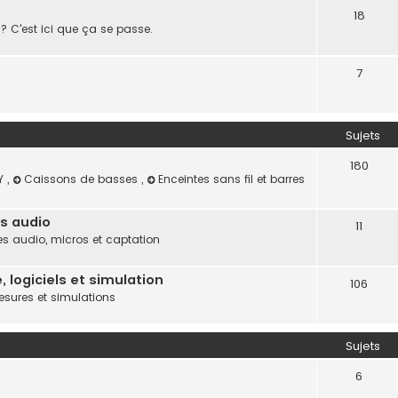
18
? C'est ici que ça se passe.
7
Sujets
180
IY
,
Caissons de basses
,
Enceintes sans fil et barres
s audio
11
s audio, micros et captation
 logiciels et simulation
106
esures et simulations
Sujets
6