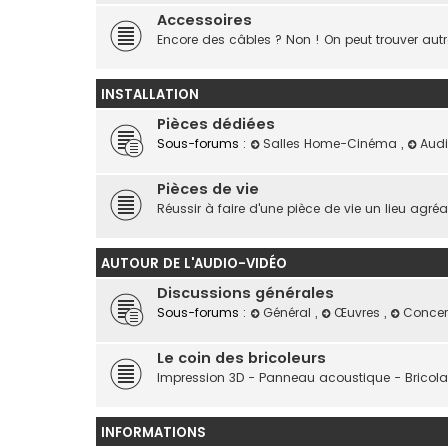
Accessoires
Encore des câbles ? Non ! On peut trouver autre
INSTALLATION
Pièces dédiées
Sous-forums :
Salles Home-Cinéma
,
Audi
Pièces de vie
Réussir à faire d'une pièce de vie un lieu agré
AUTOUR DE L'AUDIO-VIDÉO
Discussions générales
Sous-forums :
Général
,
Œuvres
,
Concer
Le coin des bricoleurs
Impression 3D - Panneau acoustique - Bricolag
INFORMATIONS