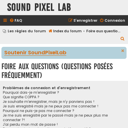
Sound Pixel Lab
FAQ
S’enregistrer
Connexion
Les règles du forum
Index du forum
Foire aux questions (Questions posées fréquemment)
R
e
Soutenir SoundPixelLab
c
h
Foire aux questions (Questions posées
e
fréquemment)
r
c
Problèmes de connexion et d’enregistrement
h
Pourquoi dois-je m’enregistrer ?
Que signifie COPPA ?
e
Je souhaite m’enregistrer, mais je n’y parviens pas !
r
Je suis enregistré mais je ne peux pas me connecter !
Pourquoi ne puis-je pas me connecter ?
Je me suis enregistré par le passé mais je ne peux plus me
connecter ?!
J’ai perdu mon mot de passe !