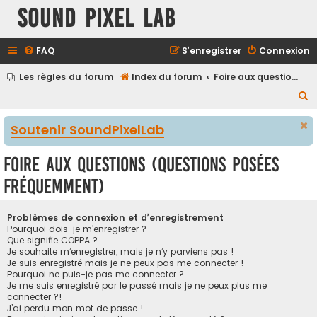
Sound Pixel Lab
FAQ
S’enregistrer
Connexion
Les règles du forum
Index du forum
Foire aux questions (Questions posées fréquemment)
R
e
Soutenir SoundPixelLab
c
h
Foire aux questions (Questions posées
e
fréquemment)
r
c
Problèmes de connexion et d’enregistrement
h
Pourquoi dois-je m’enregistrer ?
Que signifie COPPA ?
e
Je souhaite m’enregistrer, mais je n’y parviens pas !
r
Je suis enregistré mais je ne peux pas me connecter !
Pourquoi ne puis-je pas me connecter ?
Je me suis enregistré par le passé mais je ne peux plus me
connecter ?!
J’ai perdu mon mot de passe !