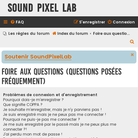
Sound Pixel Lab
FAQ
S’enregistrer
Connexion
Les règles du forum
Index du forum
Foire aux questions (Questions posées fréquemment)
R
e
Soutenir SoundPixelLab
c
h
Foire aux questions (Questions posées
e
fréquemment)
r
c
Problèmes de connexion et d’enregistrement
h
Pourquoi dois-je m’enregistrer ?
Que signifie COPPA ?
e
Je souhaite m’enregistrer, mais je n’y parviens pas !
r
Je suis enregistré mais je ne peux pas me connecter !
Pourquoi ne puis-je pas me connecter ?
Je me suis enregistré par le passé mais je ne peux plus me
connecter ?!
J’ai perdu mon mot de passe !