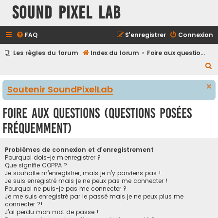
Sound Pixel Lab
FAQ
S’enregistrer
Connexion
Les règles du forum
Index du forum
Foire aux questions (Questions posées fréquemment)
R
e
Soutenir SoundPixelLab
c
h
Foire aux questions (Questions posées
e
fréquemment)
r
c
Problèmes de connexion et d’enregistrement
h
Pourquoi dois-je m’enregistrer ?
Que signifie COPPA ?
e
Je souhaite m’enregistrer, mais je n’y parviens pas !
r
Je suis enregistré mais je ne peux pas me connecter !
Pourquoi ne puis-je pas me connecter ?
Je me suis enregistré par le passé mais je ne peux plus me
connecter ?!
J’ai perdu mon mot de passe !