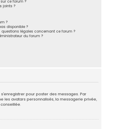
s sur ce forum ?
 joints ?
rum ?
 pas disponible ?
s questions légales concernant ce forum ?
ministrateur du forum ?
de s’enregistrer pour poster des messages. Par
me les avatars personnalisés, la messagerie privée,
conseillée.