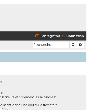
S’enregistrer
Connexion
Rechercher
Recherche avancé
es
 ?
tilisateurs et comment les rejoindre ?
 ?
issent dans une couleur différente ?
ut » ?