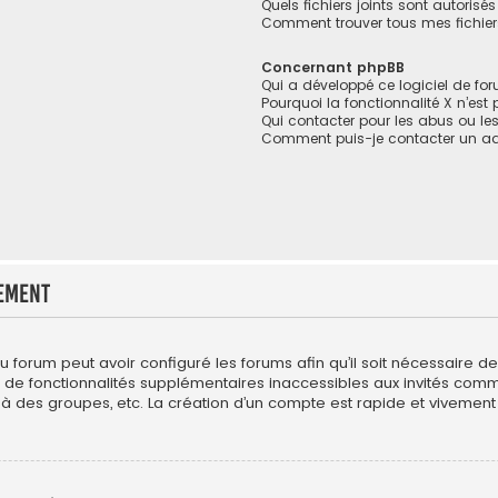
Quels fichiers joints sont autorisé
Comment trouver tous mes fichiers
Concernant phpBB
Qui a développé ce logiciel de fo
Pourquoi la fonctionnalité X n’est
Qui contacter pour les abus ou le
Comment puis-je contacter un ad
ement
du forum peut avoir configuré les forums afin qu’il soit nécessaire 
r de fonctionnalités supplémentaires inaccessibles aux invités com
 à des groupes, etc. La création d’un compte est rapide et vivement 