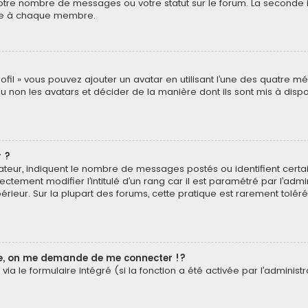
otre nombre de messages ou votre statut sur le forum. La seconde 
pre à chaque membre.
rofil » vous pouvez ajouter un avatar en utilisant l’une des quatre mé
u non les avatars et décider de la manière dont ils sont mis à dispos
 ?
isateur, indiquent le nombre de messages postés ou identifient cer
ectement modifier l’intitulé d’un rang car il est paramétré par l’ad
érieur. Sur la plupart des forums, cette pratique est rarement tolé
, on me demande de me connecter !?
a le formulaire intégré (si la fonction a été activée par l’administr