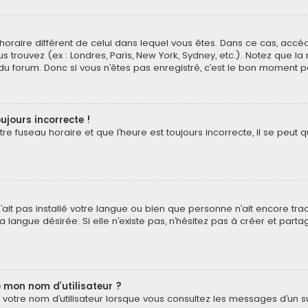
au horaire différent de celui dans lequel vous êtes. Dans ce cas, acc
s trouvez (ex : Londres, Paris, New York, Sydney, etc.). Notez que l
 forum. Donc si vous n’êtes pas enregistré, c’est le bon moment pou
ujours incorrecte !
e fuseau horaire et que l’heure est toujours incorrecte, il se peut q
 n’ait pas installé votre langue ou bien que personne n’ait encore t
 langue désirée. Si elle n’existe pas, n’hésitez pas à créer et part
 mon nom d’utilisateur ?
votre nom d’utilisateur lorsque vous consultez les messages d’un suj