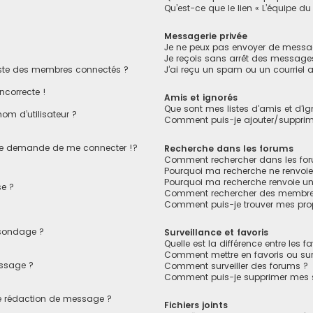
Qu’est-ce que le lien « L’équipe du
Messagerie privée
Je ne peux pas envoyer de messag
Je reçois sans arrêt des messages
ste des membres connectés ?
J’ai reçu un spam ou un courriel
ncorrecte !
Amis et ignorés
Que sont mes listes d’amis et d’ig
om d’utilisateur ?
Comment puis-je ajouter/supprimer
e demande de me connecter !?
Recherche dans les forums
Comment rechercher dans les fo
Pourquoi ma recherche ne renvoie
Pourquoi ma recherche renvoie u
e ?
Comment rechercher des membre
Comment puis-je trouver mes pro
 sondage ?
Surveillance et favoris
Quelle est la différence entre les fa
Comment mettre en favoris ou surv
essage ?
Comment surveiller des forums ?
Comment puis-je supprimer mes su
de rédaction de message ?
Fichiers joints