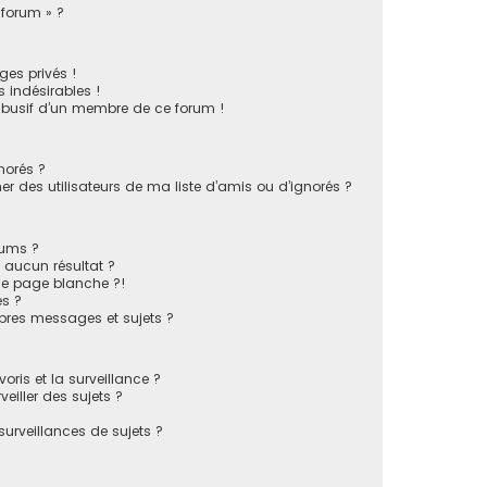
 forum » ?
es privés !
 indésirables !
 abusif d’un membre de ce forum !
norés ?
 des utilisateurs de ma liste d’amis ou d’ignorés ?
rums ?
 aucun résultat ?
ne page blanche ?!
s ?
pres messages et sujets ?
voris et la surveillance ?
eiller des sujets ?
rveillances de sujets ?