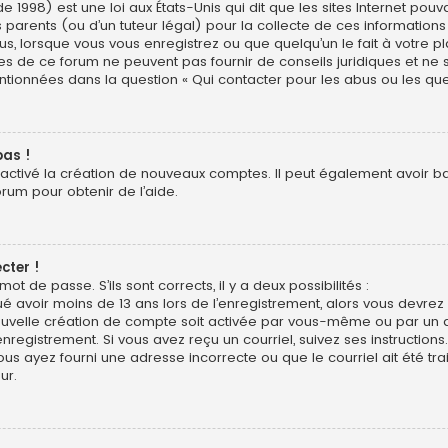
e 1998) est une loi aux États-Unis qui dit que les sites Internet pou
 parents (ou d’un tuteur légal) pour la collecte de ces informations
us, lorsque vous vous enregistrez ou que quelqu’un le fait à votre pl
res de ce forum ne peuvent pas fournir de conseils juridiques et ne
entionnées dans la question « Qui contacter pour les abus ou les qu
pas !
sactivé la création de nouveaux comptes. Il peut également avoir bann
orum pour obtenir de l’aide.
cter !
mot de passe. S’ils sont corrects, il y a deux possibilités :
ué avoir moins de 13 ans lors de l’enregistrement, alors vous devrez s
uvelle création de compte soit activée par vous-même ou par un a
nregistrement. Si vous avez reçu un courriel, suivez ses instructions.
ous ayez fourni une adresse incorrecte ou que le courriel ait été trai
ur.