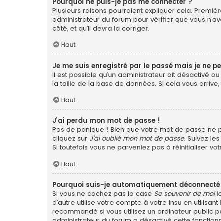
Pourquoi ne puis-je pas me connecter ?
Plusieurs raisons pourraient expliquer cela. Première
administrateur du forum pour vérifier que vous n’ave
côté, et qu’il devra la corriger.
Haut
Je me suis enregistré par le passé mais je ne p
Il est possible qu’un administrateur ait désactivé 
la taille de la base de données. Si cela vous arrive,
Haut
J’ai perdu mon mot de passe !
Pas de panique ! Bien que votre mot de passe ne pui
cliquez sur
J’ai oublié mon mot de passe
. Suivez le
Si toutefois vous ne parveniez pas à réinitialiser v
Haut
Pourquoi suis-je automatiquement déconnecté
Si vous ne cochez pas la case
Se souvenir de moi
l
d’autre utilise votre compte à votre insu en utilis
recommandé si vous utilisez un ordinateur public po
administrateur du forum a désactivé cette fonctionn