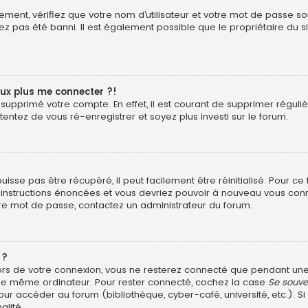
ment, vérifiez que votre nom d’utilisateur et votre mot de passe soie
z pas été banni. Il est également possible que le propriétaire du si
eux plus me connecter ?!
ou supprimé votre compte. En effet, il est courant de supprimer rég
 tentez de vous ré-enregistrer et soyez plus investi sur le forum.
sse pas être récupéré, il peut facilement être réinitialisé. Pour ce
s instructions énoncées et vous devriez pouvoir à nouveau vous con
otre mot de passe, contactez un administrateur du forum.
 ?
ors de votre connexion, vous ne resterez connecté que pendant u
ant le même ordinateur. Pour rester connecté, cochez la case
Se souve
ur accéder au forum (bibliothèque, cyber-café, université, etc.). Si
alité.