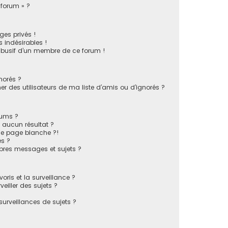
 forum » ?
es privés !
 indésirables !
 abusif d’un membre de ce forum !
norés ?
 des utilisateurs de ma liste d’amis ou d’ignorés ?
rums ?
 aucun résultat ?
ne page blanche ?!
s ?
pres messages et sujets ?
voris et la surveillance ?
eiller des sujets ?
rveillances de sujets ?