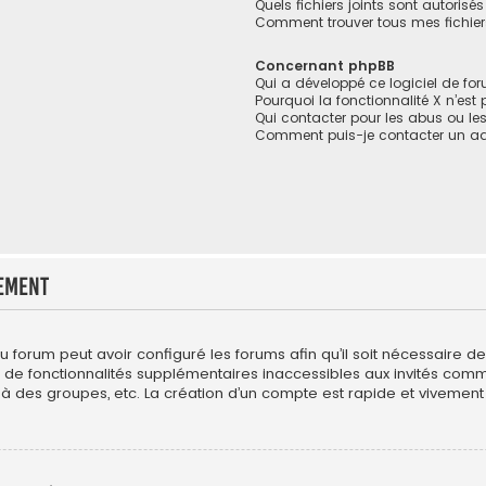
Quels fichiers joints sont autorisé
Comment trouver tous mes fichiers
Concernant phpBB
Qui a développé ce logiciel de fo
Pourquoi la fonctionnalité X n’est
Qui contacter pour les abus ou le
Comment puis-je contacter un ad
ement
du forum peut avoir configuré les forums afin qu’il soit nécessaire 
r de fonctionnalités supplémentaires inaccessibles aux invités com
 à des groupes, etc. La création d’un compte est rapide et vivement 