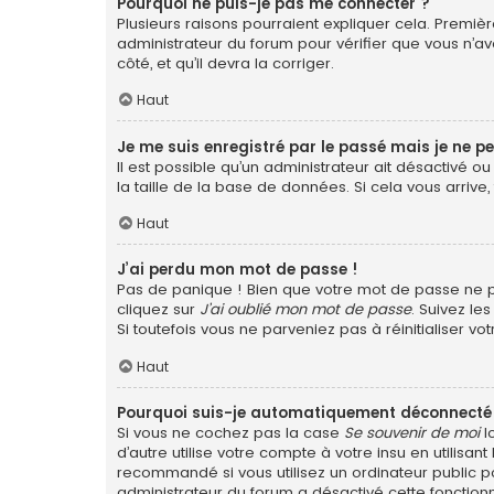
Pourquoi ne puis-je pas me connecter ?
Plusieurs raisons pourraient expliquer cela. Première
administrateur du forum pour vérifier que vous n’ave
côté, et qu’il devra la corriger.
Haut
Je me suis enregistré par le passé mais je ne p
Il est possible qu’un administrateur ait désactivé 
la taille de la base de données. Si cela vous arrive,
Haut
J’ai perdu mon mot de passe !
Pas de panique ! Bien que votre mot de passe ne pui
cliquez sur
J’ai oublié mon mot de passe
. Suivez le
Si toutefois vous ne parveniez pas à réinitialiser v
Haut
Pourquoi suis-je automatiquement déconnecté
Si vous ne cochez pas la case
Se souvenir de moi
l
d’autre utilise votre compte à votre insu en utilis
recommandé si vous utilisez un ordinateur public po
administrateur du forum a désactivé cette fonctionn