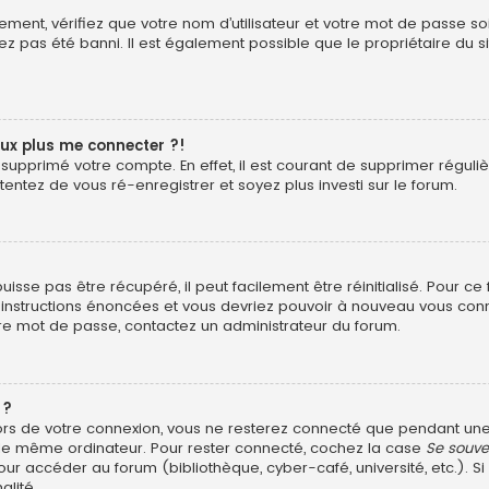
ment, vérifiez que votre nom d’utilisateur et votre mot de passe soie
z pas été banni. Il est également possible que le propriétaire du si
eux plus me connecter ?!
ou supprimé votre compte. En effet, il est courant de supprimer rég
 tentez de vous ré-enregistrer et soyez plus investi sur le forum.
sse pas être récupéré, il peut facilement être réinitialisé. Pour ce
s instructions énoncées et vous devriez pouvoir à nouveau vous con
otre mot de passe, contactez un administrateur du forum.
 ?
ors de votre connexion, vous ne resterez connecté que pendant u
ant le même ordinateur. Pour rester connecté, cochez la case
Se souve
ur accéder au forum (bibliothèque, cyber-café, université, etc.). Si
alité.