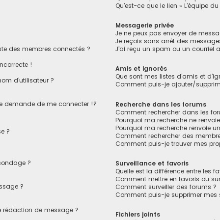
Qu’est-ce que le lien « L’équipe du
Messagerie privée
Je ne peux pas envoyer de messag
Je reçois sans arrêt des messages
ste des membres connectés ?
J’ai reçu un spam ou un courriel
ncorrecte !
Amis et ignorés
Que sont mes listes d’amis et d’ig
om d’utilisateur ?
Comment puis-je ajouter/supprimer
e demande de me connecter !?
Recherche dans les forums
Comment rechercher dans les fo
Pourquoi ma recherche ne renvoie
Pourquoi ma recherche renvoie u
e ?
Comment rechercher des membre
Comment puis-je trouver mes pro
 sondage ?
Surveillance et favoris
Quelle est la différence entre les fa
Comment mettre en favoris ou surv
essage ?
Comment surveiller des forums ?
Comment puis-je supprimer mes su
de rédaction de message ?
Fichiers joints