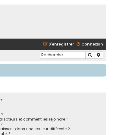
S’enregistrer
Connexion
Rechercher
Recherche avancé
es
 ?
tilisateurs et comment les rejoindre ?
 ?
issent dans une couleur différente ?
ut » ?