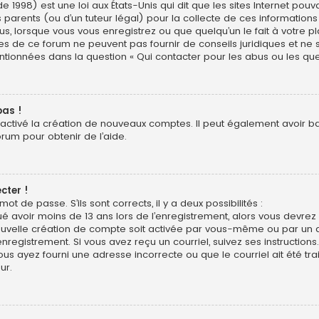
e 1998) est une loi aux États-Unis qui dit que les sites Internet pou
 parents (ou d’un tuteur légal) pour la collecte de ces informations
us, lorsque vous vous enregistrez ou que quelqu’un le fait à votre pl
res de ce forum ne peuvent pas fournir de conseils juridiques et ne
entionnées dans la question « Qui contacter pour les abus ou les qu
pas !
sactivé la création de nouveaux comptes. Il peut également avoir bann
orum pour obtenir de l’aide.
cter !
mot de passe. S’ils sont corrects, il y a deux possibilités :
ué avoir moins de 13 ans lors de l’enregistrement, alors vous devrez s
uvelle création de compte soit activée par vous-même ou par un a
nregistrement. Si vous avez reçu un courriel, suivez ses instructions.
ous ayez fourni une adresse incorrecte ou que le courriel ait été trai
ur.