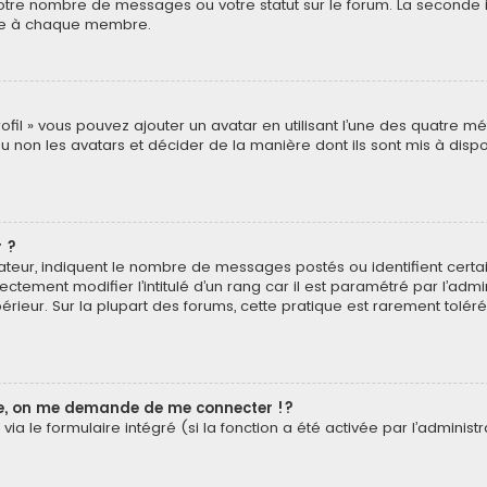
otre nombre de messages ou votre statut sur le forum. La seconde 
pre à chaque membre.
rofil » vous pouvez ajouter un avatar en utilisant l’une des quatre mé
u non les avatars et décider de la manière dont ils sont mis à dispos
 ?
isateur, indiquent le nombre de messages postés ou identifient cer
ectement modifier l’intitulé d’un rang car il est paramétré par l’ad
érieur. Sur la plupart des forums, cette pratique est rarement tolé
, on me demande de me connecter !?
a le formulaire intégré (si la fonction a été activée par l’administr