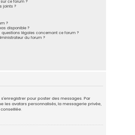
s sur ce forum ?
 joints ?
rum ?
 pas disponible ?
s questions légales concernant ce forum ?
ministrateur du forum ?
de s’enregistrer pour poster des messages. Par
me les avatars personnalisés, la messagerie privée,
conseillée.