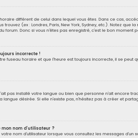
au horaire différent de celui dans lequel vous êtes. Dans ce cas, acc
s trouvez (ex : Londres, Paris, New York, Sydney, etc.). Notez que l
 forum. Donc si vous n’êtes pas enregistré, c’est le bon moment pou
ujours incorrecte !
e fuseau horaire et que l’heure est toujours incorrecte, il se peut q
 n’ait pas installé votre langue ou bien que personne n’ait encore t
 langue désirée. Si elle n’existe pas, n’hésitez pas à créer et part
 mon nom d’utilisateur ?
votre nom d’utilisateur lorsque vous consultez les messages d’un suj