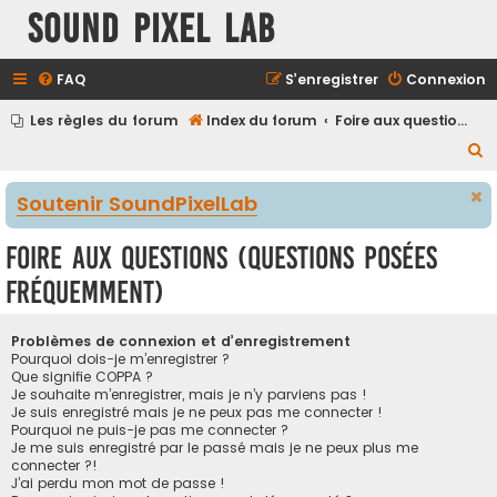
Sound Pixel Lab
FAQ
S’enregistrer
Connexion
Les règles du forum
Index du forum
Foire aux questions (Questions posées fréquemment)
R
e
Soutenir SoundPixelLab
c
h
Foire aux questions (Questions posées
e
fréquemment)
r
c
Problèmes de connexion et d’enregistrement
h
Pourquoi dois-je m’enregistrer ?
Que signifie COPPA ?
e
Je souhaite m’enregistrer, mais je n’y parviens pas !
r
Je suis enregistré mais je ne peux pas me connecter !
Pourquoi ne puis-je pas me connecter ?
Je me suis enregistré par le passé mais je ne peux plus me
connecter ?!
J’ai perdu mon mot de passe !