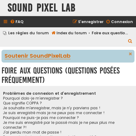
Sound Pixel Lab
FAQ
S’enregistrer
Connexion
Les règles du forum
Index du forum
Foire aux questions (Questions posées fréquemment)
R
e
Soutenir SoundPixelLab
c
h
Foire aux questions (Questions posées
e
fréquemment)
r
c
Problèmes de connexion et d’enregistrement
h
Pourquoi dois-je m’enregistrer ?
Que signifie COPPA ?
e
Je souhaite m’enregistrer, mais je n’y parviens pas !
r
Je suis enregistré mais je ne peux pas me connecter !
Pourquoi ne puis-je pas me connecter ?
Je me suis enregistré par le passé mais je ne peux plus me
connecter ?!
J’ai perdu mon mot de passe !