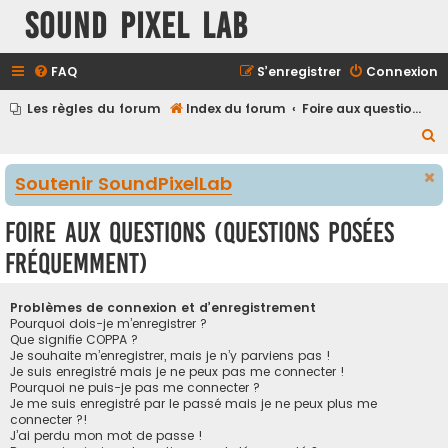
Sound Pixel Lab
FAQ
S’enregistrer
Connexion
Les règles du forum
Index du forum
Foire aux questions (Questions posées fréquemment)
R
e
Soutenir SoundPixelLab
c
h
Foire aux questions (Questions posées
e
fréquemment)
r
c
Problèmes de connexion et d’enregistrement
h
Pourquoi dois-je m’enregistrer ?
Que signifie COPPA ?
e
Je souhaite m’enregistrer, mais je n’y parviens pas !
r
Je suis enregistré mais je ne peux pas me connecter !
Pourquoi ne puis-je pas me connecter ?
Je me suis enregistré par le passé mais je ne peux plus me
connecter ?!
J’ai perdu mon mot de passe !