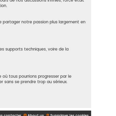
ours de nos discussions infinies, force était
ion.
e partager notre passion plus largement en
des supports techniques, voire de la
 où tous pourrions progresser par le
r sans se prendre trop au sérieux.
s contacter
About us
Supprimer les cookies