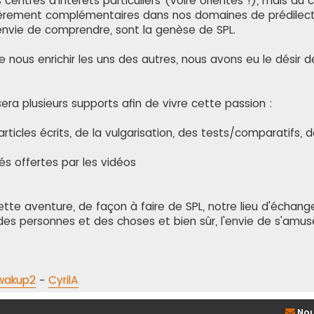
centres d'intérêts particuliers (voire orientés !), mais au c
lièrement complémentaires dans nos domaines de prédilect
'envie de comprendre, sont la genèse de SPL.
ous enrichir les uns des autres, nous avons eu le désir d
era plusieurs supports afin de vivre cette passion :
rticles écrits, de la vulgarisation, des tests/comparatifs, 
és offertes par les vidéos
te aventure, de façon à faire de SPL, notre lieu d'échange
des personnes et des choses et bien sûr, l'envie de s'amuse
wakup2
-
CyrilA
Nou