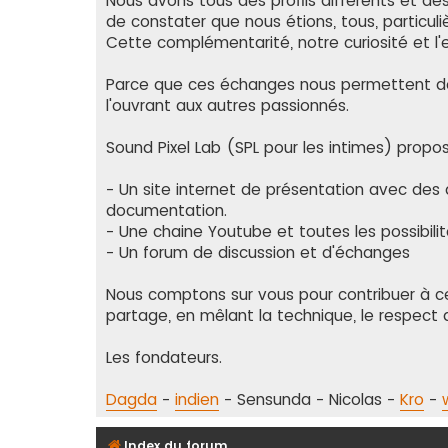
Nous avons tous des profils différents et des 
de constater que nous étions, tous, particu
Cette complémentarité, notre curiosité et l
Parce que ces échanges nous permettent de n
l'ouvrant aux autres passionnés.
Sound Pixel Lab (SPL pour les intimes) propos
- Un site internet de présentation avec des a
documentation.
- Une chaine Youtube et toutes les possibilit
- Un forum de discussion et d'échanges
Nous comptons sur vous pour contribuer à cet
partage, en mêlant la technique, le respect 
Les fondateurs.
Dagda
-
indien
- Sensunda - Nicolas -
Kro
-
Index du forum