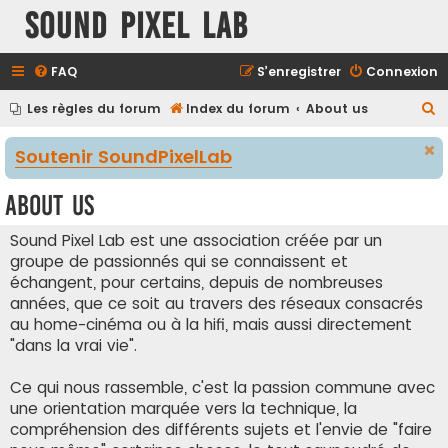
Sound Pixel Lab
FAQ
S’enregistrer
Connexion
R
Les règles du forum
Index du forum
About us
e
Soutenir SoundPixelLab
c
h
About us
e
r
Sound Pixel Lab est une association créée par un
groupe de passionnés qui se connaissent et
c
échangent, pour certains, depuis de nombreuses
h
années, que ce soit au travers des réseaux consacrés
e
au home-cinéma ou à la hifi, mais aussi directement
r
"dans la vrai vie".
Ce qui nous rassemble, c'est la passion commune avec
une orientation marquée vers la technique, la
compréhension des différents sujets et l'envie de "faire