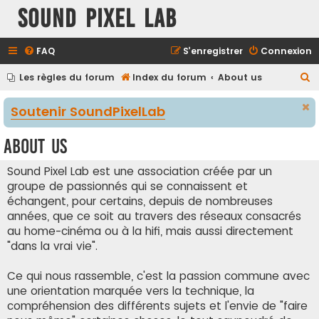
Sound Pixel Lab
FAQ
S’enregistrer
Connexion
R
Les règles du forum
Index du forum
About us
e
Soutenir SoundPixelLab
c
h
About us
e
r
Sound Pixel Lab est une association créée par un
groupe de passionnés qui se connaissent et
c
échangent, pour certains, depuis de nombreuses
h
années, que ce soit au travers des réseaux consacrés
e
au home-cinéma ou à la hifi, mais aussi directement
r
"dans la vrai vie".
Ce qui nous rassemble, c'est la passion commune avec
une orientation marquée vers la technique, la
compréhension des différents sujets et l'envie de "faire