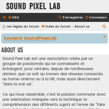
Sound Pixel Lab
FAQ
S’enregistrer
Connexion
R
Les règles du forum
Index du forum
About us
e
Soutenir SoundPixelLab
c
h
About us
e
r
Sound Pixel Lab est une association créée par un
groupe de passionnés qui se connaissent et
c
échangent, pour certains, depuis de nombreuses
h
années, que ce soit au travers des réseaux consacrés
e
au home-cinéma ou à la hifi, mais aussi directement
r
"dans la vrai vie".
Ce qui nous rassemble, c'est la passion commune avec
une orientation marquée vers la technique, la
compréhension des différents sujets et l'envie de "faire