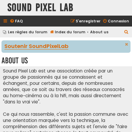
Sound Pixel Lab
FAQ
S’enregistrer
Connexion
R
Les règles du forum
Index du forum
About us
e
Soutenir SoundPixelLab
c
h
About us
e
r
Sound Pixel Lab est une association créée par un
groupe de passionnés qui se connaissent et
c
échangent, pour certains, depuis de nombreuses
h
années, que ce soit au travers des réseaux consacrés
e
au home-cinéma ou à la hifi, mais aussi directement
r
"dans la vrai vie".
Ce qui nous rassemble, c'est la passion commune avec
une orientation marquée vers la technique, la
compréhension des différents sujets et l'envie de "faire